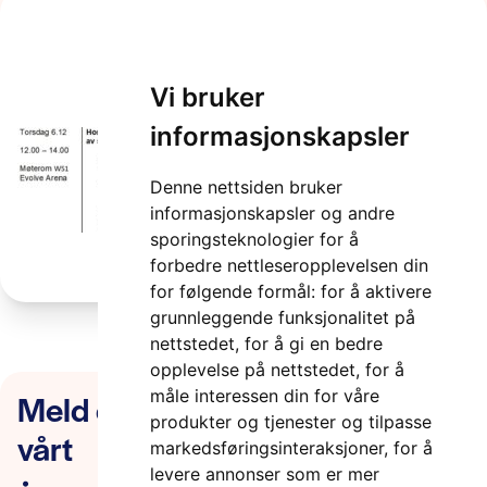
H2020program
Vi bruker
2 minutter
informasjonskapsler
Denne nettsiden bruker
informasjonskapsler og andre
sporingsteknologier for å
forbedre nettleseropplevelsen din
for følgende formål:
for å aktivere
grunnleggende funksjonalitet på
nettstedet
,
for å gi en bedre
opplevelse på nettstedet
,
for å
Meld deg på nyhetsbrevet
måle interessen din for våre
produkter og tjenester og tilpasse
vårt
markedsføringsinteraksjoner
,
for å
levere annonser som er mer