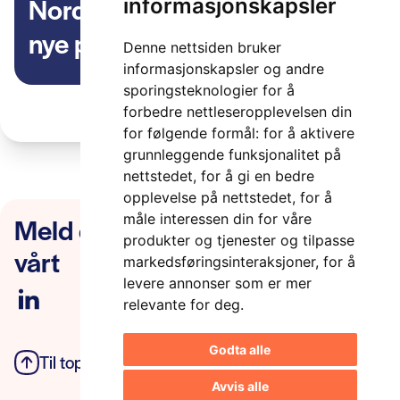
Nordic Innovation lanserer tre
informasjonskapsler
nye program
Denne nettsiden bruker
informasjonskapsler og andre
sporingsteknologier for å
forbedre nettleseropplevelsen din
for følgende formål:
for å aktivere
grunnleggende funksjonalitet på
nettstedet
,
for å gi en bedre
opplevelse på nettstedet
,
for å
Meld deg på nyhetsbrevet
måle interessen din for våre
produkter og tjenester og tilpasse
vårt
markedsføringsinteraksjoner
,
for å
levere annonser som er mer
relevante for deg
.
Godta alle
Til toppen
Personvern
Avvis alle