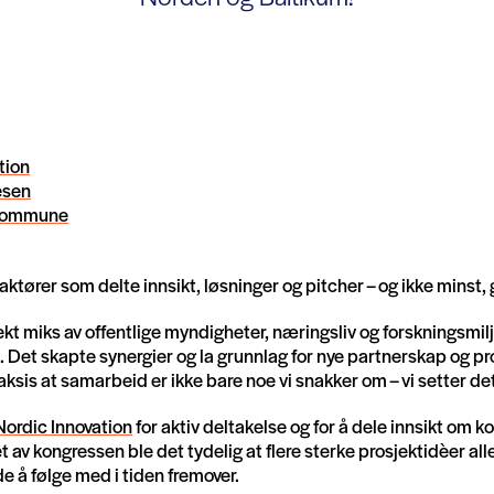
tion
esen
skommune
e aktører som delte innsikt, løsninger og pitcher – og ikke minst
kt miks av offentlige myndigheter, næringsliv og forskningsmilj
 Det skapte synergier og la grunnlag for nye partnerskap og pr
raksis at samarbeid er ikke bare noe vi snakker om – vi setter de
Nordic Innovation
for aktiv deltakelse og for å dele innsikt om
et av kongressen ble det tydelig at flere sterke prosjektidèer all
e å følge med i tiden fremover.