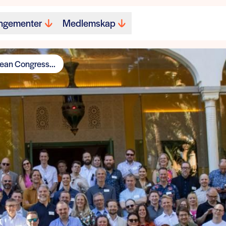
ngementer
Medlemskap
pean Congress...