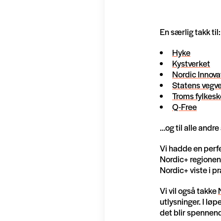
En særlig takk til:
Hyke
Kystverket
Nordic Innova
Statens vegv
Troms fylke
Q-Free
…og til alle andr
Vi hadde en perfe
Nordic+ regionen.
Nordic+ viste i p
Vi vil også takke
utlysninger. I løp
det blir spennend