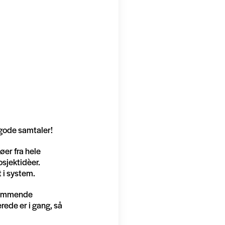
, gode samtaler!
øer fra hele
osjektidèer.
t i system.
 kommende
erede er i gang, så