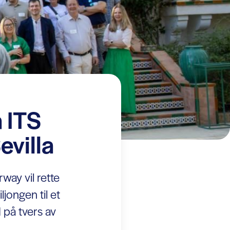
å ITS
evilla
rway vil rette
ljongen til et
 på tvers av