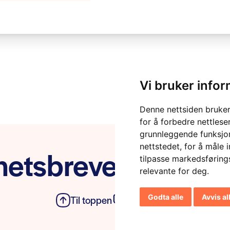
Vi bruker info
Denne nettsiden bruker
for å forbedre nettlese
grunnleggende funksjon
nettstedet
,
for å måle 
etsbrevet vårt
tilpasse markedsføring
relevante for deg
.
Godta alle
Avvis al
Til toppen
Personvern