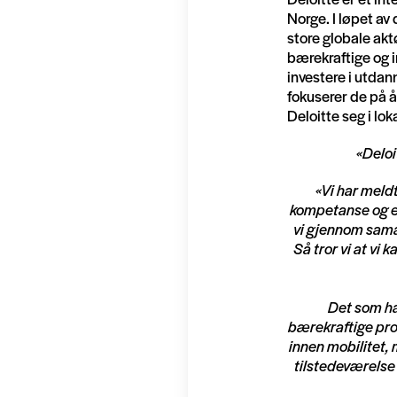
Norge. I løpet av 
store globale aktø
bærekraftige og i
investere i utdan
fokuserer de på å
Deloitte seg i lo
«Deloi
«Vi har meld
kompetanse og er
vi gjennom samar
Så tror vi at vi
Det som ha
bærekraftige prod
innen mobilitet, 
tilstedeværelse 