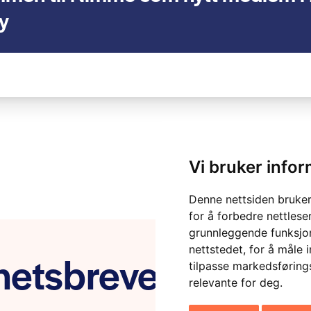
y
Vi bruker info
Denne nettsiden bruker
for å forbedre nettlese
grunnleggende funksjon
nettstedet
,
for å måle 
etsbrevet vårt
tilpasse markedsføring
relevante for deg
.