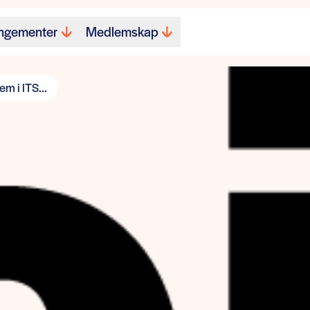
ngementer
Medlemskap
m i ITS...