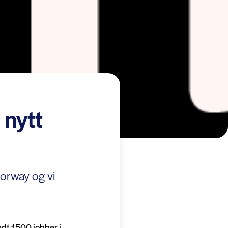
 nytt
Norway og vi
ndt 1500 jobber i