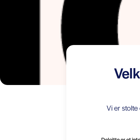
Velk
Vi er stolte
Deloitte er et i