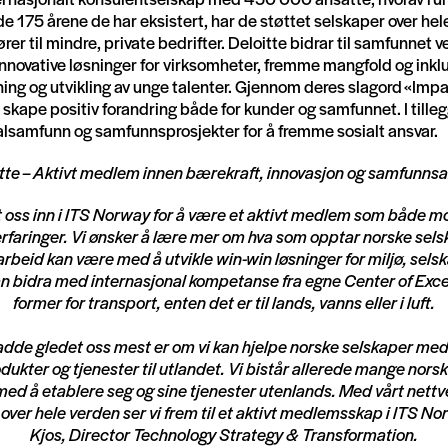
de 175 årene de har eksistert, har de støttet selskaper over hele
rer til mindre, private bedrifter. Deloitte bidrar til samfunnet v
nnovative løsninger for virksomheter, fremme mangfold og inkl
ning og utvikling av unge talenter. Gjennom deres slagord «Imp
 skape positiv forandring både for kunder og samfunnet. I tille
kalsamfunn og samfunnsprosjekter for å fremme sosialt ansvar.
tte – Aktivt medlem innen bærekraft, innovasjon og samfunns
t oss inn i ITS Norway for å være et aktivt medlem som både mo
faringer. Vi ønsker å lære mer om hva som opptar norske sel
beid kan være med å utvikle win-win løsninger for miljø, sels
 kan bidra med internasjonal kompetanse fra egne Center of Exce
former for transport, enten det er til lands, vanns eller i luft.
dde gledet oss mest er om vi kan hjelpe norske selskaper med
ukter og tjenester til utlandet. Vi bistår allerede mange nors
med å etablere seg og sine tjenester utenlands. Med vårt nettv
over hele verden ser vi frem til et aktivt medlemsskap i ITS N
Kjos, Director Technology Strategy & Transformation.