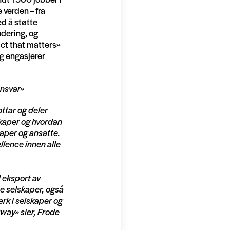
 verden – fra
ed å støtte
udering, og
act that matters»
gg engasjerer
ansvar»
ttar og deler
skaper og hvordan
kaper og ansatte.
llence innen alle
 eksport av
ke selskaper, også
erk i selskaper og
orway»
sier, Frode