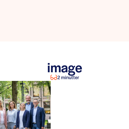
image
2 minutter