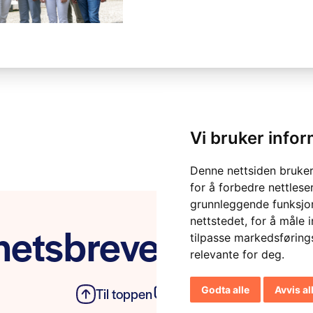
Vi bruker info
Denne nettsiden bruker
for å forbedre nettlese
grunnleggende funksjon
nettstedet
,
for å måle 
etsbrevet vårt
tilpasse markedsføring
relevante for deg
.
Godta alle
Avvis al
Til toppen
Personvern