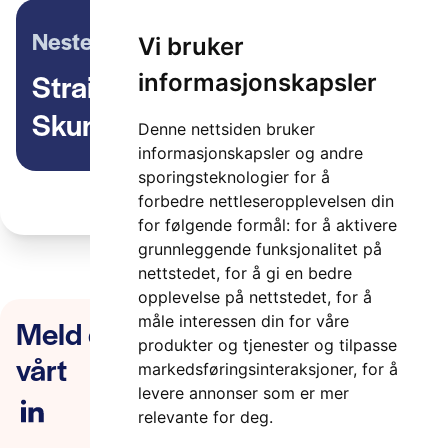
Neste artikkel
Vi bruker
Straight Forward m/Grethe
informasjonskapsler
Skundberg, Kolumbus
Denne nettsiden bruker
informasjonskapsler og andre
sporingsteknologier for å
forbedre nettleseropplevelsen din
for følgende formål:
for å aktivere
grunnleggende funksjonalitet på
nettstedet
,
for å gi en bedre
opplevelse på nettstedet
,
for å
Meld deg på nyhetsbrevet
måle interessen din for våre
produkter og tjenester og tilpasse
vårt
markedsføringsinteraksjoner
,
for å
levere annonser som er mer
relevante for deg
.