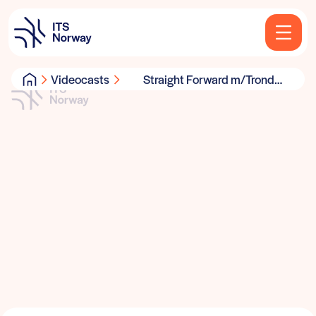
Videocasts
Straight Forward m/Trond
Hovland og Ragnhild Wahl, ITS
Norway