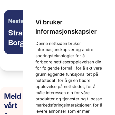
Neste artikkel
Vi bruker
Straight Forward m/Christel
informasjonskapsler
Borge, Entur
Denne nettsiden bruker
informasjonskapsler og andre
sporingsteknologier for å
forbedre nettleseropplevelsen din
for følgende formål:
for å aktivere
grunnleggende funksjonalitet på
nettstedet
,
for å gi en bedre
opplevelse på nettstedet
,
for å
Meld deg på nyhetsbrevet
måle interessen din for våre
produkter og tjenester og tilpasse
vårt
markedsføringsinteraksjoner
,
for å
levere annonser som er mer