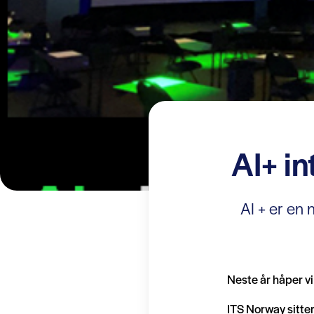
AI+ in
AI + er en n
Neste år håper vi
ITS Norway sitter