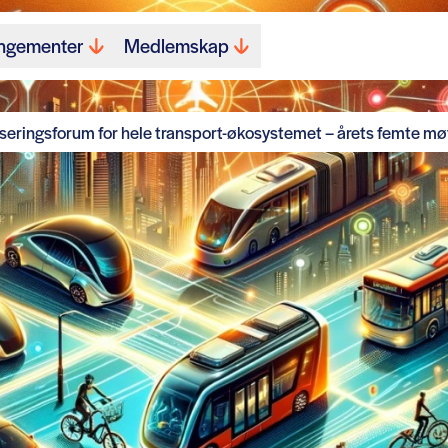
ngementer
Medlemskap
eringsforum for hele transport-økosystemet – årets femte mø