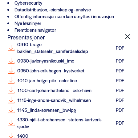
Cybersecurity
Datadistribusjon, -eierskap og -analyse
Offentlig informasjon som kan utnyttes i innovasjon
Nye løsninger
Fremtidens navigatør
Presentasjoner
0910-brage-
PDF
baklien_statssekr_samferdselsdep
0930-javier-yasnikouski_imo
PDF
0950-john-erik-hagen_kystverket
PDF
1010-jan-helge-pile_color-line
PDF
1100-carl-johan-hatteland_oslo-havn
PDF
1115-inge-andre-sandvik_wilhelmsen
PDF
1145_linda-sørensen_bw-lpg
PDF
1330-njål-t-abrahamsen_statens-kartverk-
PDF
sjødiv
1400-børge-kjeldstad_carrycut
PDF