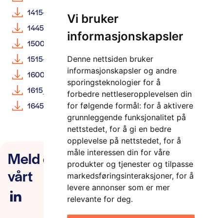
1415-clemet-thærie-bjorbæk_usn
PDF
Vi bruker
1445-anders-hjellbakk_vard
PDF
informasjonskapsler
1500-Ørnulf-rødseth_sintef-ocean
PDF
1515-morten-skogvold_rolls-royce
PDF
Denne nettsiden bruker
informasjonskapsler og andre
1600-inga-daler_kongsberg-norcontrol
PDF
sporingsteknologier for å
1615_m-lutzhoft-and-t-relling_hvl-og-ntnu
PDF
forbedre nettleseropplevelsen din
1645-odd-sveinung-hareide_sjøforsvaret
PDF
for følgende formål:
for å aktivere
grunnleggende funksjonalitet på
nettstedet
,
for å gi en bedre
opplevelse på nettstedet
,
for å
Meld deg på nyhetsbrevet
måle interessen din for våre
produkter og tjenester og tilpasse
vårt
markedsføringsinteraksjoner
,
for å
levere annonser som er mer
relevante for deg
.