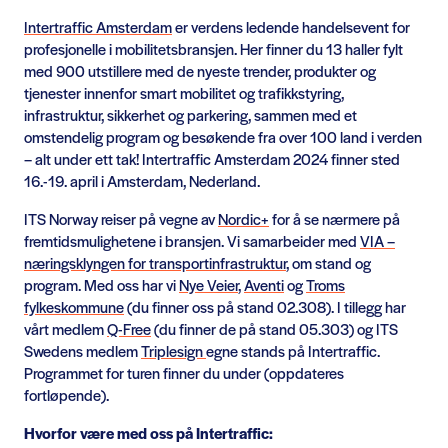
Intertraffic Amsterdam
er verdens ledende handelsevent for
profesjonelle i mobilitetsbransjen. Her finner du 13 haller fylt
med 900 utstillere med de nyeste trender, produkter og
tjenester innenfor smart mobilitet og trafikkstyring,
infrastruktur, sikkerhet og parkering, sammen med et
omstendelig program og besøkende fra over 100 land i verden
– alt under ett tak! Intertraffic Amsterdam 2024 finner sted
16.-19. april i Amsterdam, Nederland.
ITS Norway reiser på vegne av
Nordic+
for å se nærmere på
fremtidsmulighetene i bransjen. Vi samarbeider med
VIA –
næringsklyngen for transportinfrastruktur
, om stand og
program. Med oss har vi
Nye Veier
,
Aventi
og
Troms
fylkeskommune
(du finner oss på stand 02.308). I tillegg har
vårt medlem
Q-Free
(du finner de på stand 05.303) og ITS
Swedens medlem
Triplesign
egne stands på Intertraffic.
Programmet for turen finner du under (oppdateres
fortløpende).
Hvorfor være med oss på Intertraffic: