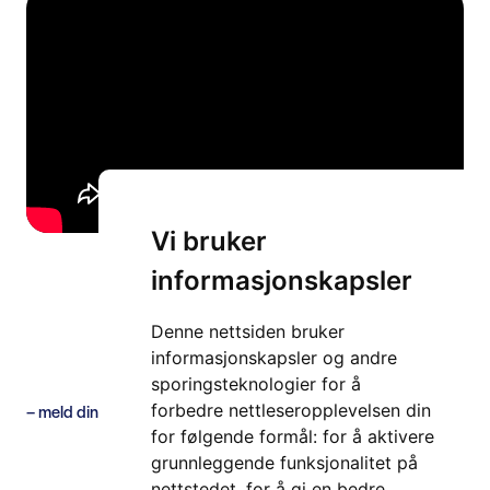
Vi bruker
Les mer om Intertraffic Amsterdam her.
informasjonskapsler
Se listen over utstillere her.
Denne nettsiden bruker
Se programmet her.
informasjonskapsler og andre
sporingsteknologier for å
Kjenner du at du interessert i å være med?
– meld din interesse til Jenny Simonsen på jenny.simonsen@its-
forbedre nettleseropplevelsen din
norway.no
for følgende formål:
for å aktivere
grunnleggende funksjonalitet på
nettstedet
,
for å gi en bedre