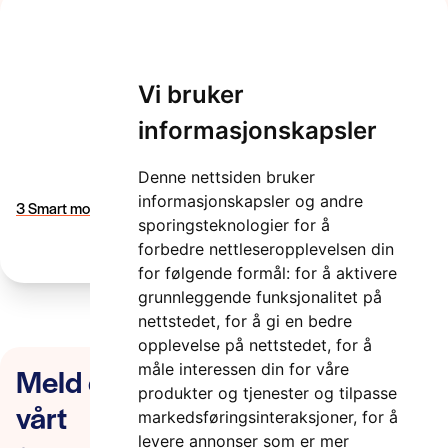
3 Smart mobilitet og
Vi bruker
bærekraft Elisabeth
informasjonskapsler
Skuggevik
Denne nettsiden bruker
2 minutter
informasjonskapsler og andre
3 Smart mobilitet og bærekraft Elisabeth Skuggevik
sporingsteknologier for å
forbedre nettleseropplevelsen din
for følgende formål:
for å aktivere
grunnleggende funksjonalitet på
nettstedet
,
for å gi en bedre
opplevelse på nettstedet
,
for å
Meld deg på nyhetsbrevet
måle interessen din for våre
produkter og tjenester og tilpasse
vårt
markedsføringsinteraksjoner
,
for å
levere annonser som er mer