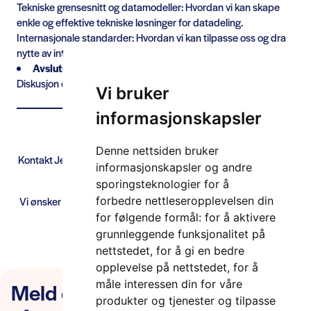
Tekniske grensesnitt og datamodeller: Hvordan vi kan skape
enkle og effektive tekniske løsninger for datadeling.
Internasjonale standarder: Hvordan vi kan tilpasse oss og dra
nytte av internasjonale standarder for bedre integrasjon.
Avslutning
Diskusjon og Q&A
Vi bruker
informasjonskapsler
Du finner påmeldingen her.
Denne nettsiden bruker
Kontakt Jenny Simonsen på
jenny.simonsen@its-norway.no
for
informasjonskapsler og andre
mer informasjon.
sporingsteknologier for å
Vi ønsker at dere er med og utvikler Smart Move til en relevant
forbedre nettleseropplevelsen din
arena for alle sammen!
for følgende formål:
for å aktivere
grunnleggende funksjonalitet på
nettstedet
,
for å gi en bedre
opplevelse på nettstedet
,
for å
Meld deg på nyhetsbrevet
måle interessen din for våre
produkter og tjenester og tilpasse