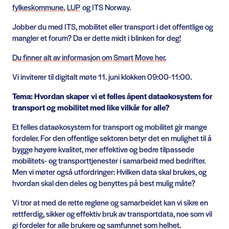
fylkeskommune
,
LUP
og ITS Norway.
Jobber du med ITS, mobilitet eller transport i det offentlige og
mangler et forum? Da er dette midt i blinken for deg!
Du finner alt av informasjon om Smart Move her.
Vi inviterer til digitalt møte 11. juni klokken 09:00-11:00.
Tema: Hvordan skaper vi et felles åpent dataøkosystem for
transport og mobilitet med like vilkår for alle?
Et felles dataøkosystem for transport og mobilitet gir mange
fordeler. For den offentlige sektoren betyr det en mulighet til å
bygge høyere kvalitet, mer effektive og bedre tilpassede
mobilitets- og transporttjenester i samarbeid med bedrifter.
Men vi møter også utfordringer: Hvilken data skal brukes, og
hvordan skal den deles og benyttes på best mulig måte?
Vi tror at med de rette reglene og samarbeidet kan vi sikre en
rettferdig, sikker og effektiv bruk av transportdata, noe som vil
gi fordeler for alle brukere og samfunnet som helhet.