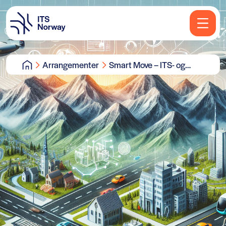
Arrangementer
Smart Move – ITS- og
mobilitetsarena for
offentlig sektor – årets
tredje møte