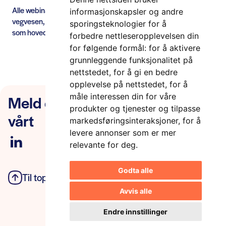
Alle webinarene arrangeres av myndighetssiden i Statens
informasjonskapsler og andre
vegvesen, v/Samspillsarena for ITS, og har ITS og teknologi
sporingsteknologier for å
som hovedfokus.
forbedre nettleseropplevelsen din
for følgende formål:
for å aktivere
grunnleggende funksjonalitet på
nettstedet
,
for å gi en bedre
opplevelse på nettstedet
,
for å
Meld deg på nyhetsbrevet
måle interessen din for våre
produkter og tjenester og tilpasse
vårt
markedsføringsinteraksjoner
,
for å
levere annonser som er mer
relevante for deg
.
Godta alle
Til toppen
Personvern
Avvis alle
Endre innstillinger