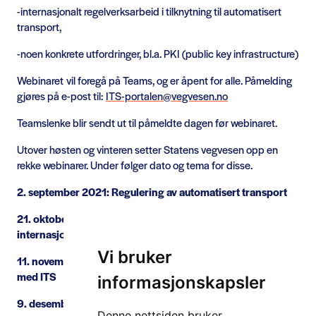
-internasjonalt regelverksarbeid i tilknytning til automatisert
transport,
-noen konkrete utfordringer, bl.a. PKI (public key infrastructure)
Webinaret vil foregå på Teams, og er åpent for alle. Påmelding
gjøres på e-post til:
ITS-portalen@vegvesen.no
Teamslenke blir sendt ut til påmeldte dagen før webinaret.
Utover høsten og vinteren setter Statens vegvesen opp en
rekke webinarer. Under følger dato og tema for disse.
2. september 2021: Regulering av automatisert transport
21. oktober 2021: Hvordan Statens vegvesen jobber
internasjonalt med ITS
Vi bruker
11. november 2021: Innovative prosjekter og anskaffelser
med ITS
informasjonskapsler
9. desember 2021: Forskning, utlysninger og testarenaer
Denne nettsiden bruker