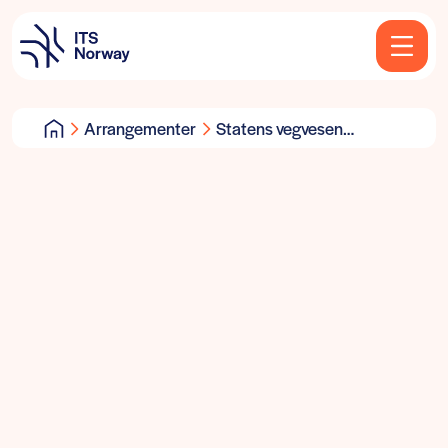
Arrangementer
Statens vegvesen
inviterer til webinar om
regulering av
automatisert transport
torsdag 2. september...