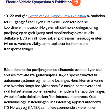
Electric Vehicle Symposium & Exhibition
19.-22. mai går
av stabelen
Electric Vehicle Symposium & Exhibition
for 32. gang på rad i Lyon i Frankrike. I den forbindelse
koordinerer Innovasjon Norge en offisiell norsk delegasjon og
paviljong, og er godt i gang med mobiliseringen av aktuelle
deltakere! EVS er i all hovedsak en profesjonsmesse, og er uten
tvil en av verdens viktigste møteplasser for fremtidens
transportløsninger.
Både den norske paviljongen med tilhørende
events
i Lyon skal
spisses mot «
neste generasjon EV
», da spesielt knyttet til
autonome systemer og maritime løsninger. Hensikten er å kunne
vise hvordan Norge har lykkes som EV-nasjon, samt hvordan vi
skal fortsette som pioner innenfor fremtidens transportløsninger.
Av bekreftede deltakere kan flere interessante nevnes: Oslo
Kommune og Elbilforeningen,
Massterly
og Applied Autonomy,
ITS Norway og SINTEF, samt flere spennende aktører innen