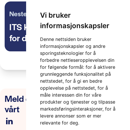
Neste artikkel
Vi bruker
ITS Konferansen 2019 – takk
informasjonskapsler
for din deltakelse!
Denne nettsiden bruker
informasjonskapsler og andre
sporingsteknologier for å
forbedre nettleseropplevelsen din
for følgende formål:
for å aktivere
grunnleggende funksjonalitet på
nettstedet
,
for å gi en bedre
opplevelse på nettstedet
,
for å
Meld deg på nyhetsbrevet
måle interessen din for våre
produkter og tjenester og tilpasse
vårt
markedsføringsinteraksjoner
,
for å
levere annonser som er mer
relevante for deg
.