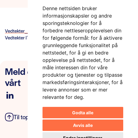
Denne nettsiden bruker
informasjonskapsler og andre
sporingsteknologier for å
Vedtekter_ITS-Norge_sist endret_2017-09-26
forbedre nettleseropplevelsen din
Vedtekter ITS Norway
for følgende formål:
for å aktivere
grunnleggende funksjonalitet på
nettstedet
,
for å gi en bedre
opplevelse på nettstedet
,
for å
Meld deg på nyhetsbrevet
måle interessen din for våre
produkter og tjenester og tilpasse
vårt
markedsføringsinteraksjoner
,
for å
levere annonser som er mer
relevante for deg
.
Godta alle
Til toppen
Personvern
Avvis alle
Endre innstillinger