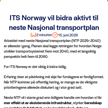
ITS Norway vil bidra aktivt til
neste Nasjonal transportplan
2 minutter
15. juni 2026
Arbeidet med neste Nasjonal transportplan (NTP 2029–2040)
er allerede i gang. Planen skal legge retningen for hvordan Norge
utvikler transportsystemet frem mot 2040, med et langsiktig
perspektiv helt frem til 2060.
For ITS Norway er det viktig å bidra tidlig.
Erfaring viser at påvirkning må skje før forslagene er ferdigformet.
Når NTP kommer på offentlig høring, er mange av de viktigste
prioriteringene allerede diskutert og i stor grad satt.
Neste NTP vil i større grad enn tidligere handle om hvordan vi får
mer effekt ut av eksisterende infrastruktur
, styrker
beredskap
og motstandsdyktighet
, og bruker
teknologi, data og