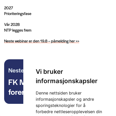
2027
Prioriteringsfase
Vår 2028
NTP legges frem
Neste webinar er den 19.8 – påmelding her >>
Neste artikkel
Vi bruker
FK Mobility er nytt medlem i
informasjonskapsler
foreningen
Denne nettsiden bruker
informasjonskapsler og andre
sporingsteknologier for å
forbedre nettleseropplevelsen din