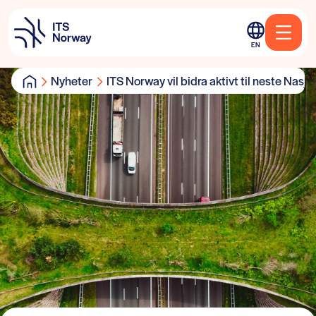
EN
Nyheter
ITS Norway vil bidra aktivt til neste Nasjon