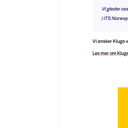
Vi gleder oss 
i ITS Norway
Vi ønsker Kluge 
Les mer om Kluge