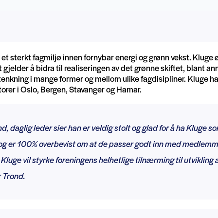
e et sterkt fagmiljø innen fornybar energi og grønn vekst. Kluge 
t gjelder å bidra til realiseringen av det grønne skiftet, blant 
enkning i mange former og mellom ulike fagdisipliner. Kluge h
orer i Oslo, Bergen, Stavanger og Hamar.
, daglig leder sier han er veldig stolt og glad for å ha Kluge 
og er 100% overbevist om at de passer godt inn med medlem
Kluge vil styrke foreningens helhetlige tilnærming til utvikling 
r Trond.