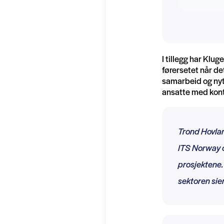
I tillegg har Klug
førersetet når de
samarbeid og nyt
ansatte med kont
Trond Hovland
ITS Norway 
prosjektene. 
sektoren sie