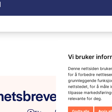
d
Vi bruker info
Denne nettsiden bruker
for å forbedre nettlese
grunnleggende funksjon
nettstedet
,
for å måle 
etsbrevet vårt
tilpasse markedsføring
relevante for deg
.
Godta alle
Avvis al