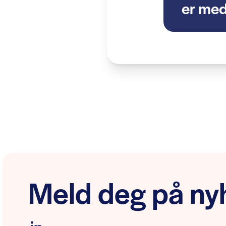
er me
Meld deg på nyh