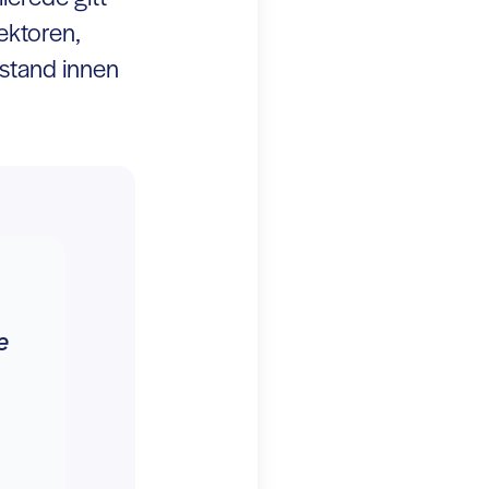
sektoren,
istand innen
e