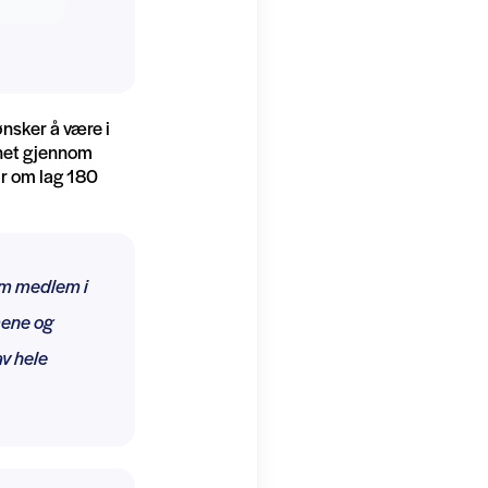
ønsker å være i
annet gjennom
ar om lag 180
som medlem i
mene og
av hele