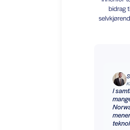
bidrag t
selvkjørend
S
K
I sam
mange 
Norway
mener 
teknol