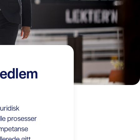
medlem
uridisk
lle prosesser
kompetanse
lerede gitt