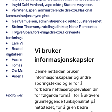
Ingrid Dahl Hovland, vegdirektør, Statens vegvesen.
Pål Wien Espen, administrerende direktør, Nasjonal
kommunikasjonsmyndighet.
Geir Samuelsen, administrerende direktør, Justervesenet.
Steinar Thomsen, avdelingsdirektør, Norsk Romsenter.
Trygve Sparr, forskningsdirektør, Forsvarets
forskningsinstitutt.
Lars Vågsdal, direktør for teknologidivisjonen, Avinor.
Beate Krogstad, konserndirektør transformasjon og
Vi bruker
digitalisering, Statnett.
informasjonskapsler
Harald Hauglin, tidssjef, Justervesenet.
Tomas Levin, sjefsingeniør, Statens vegvesen.
Ola Martin Lykkja, R&D-ingeniør, Q-free.
Denne nettsiden bruker
Aiden Morrison, forsker, SINTEF.
informasjonskapsler og andre
sporingsteknologier for å
Du finner påmeldingen her!
forbedre nettleseropplevelsen din
Photo: Jensen Media
for følgende formål:
for å aktivere
grunnleggende funksjonalitet på
nettstedet
,
for å gi en bedre