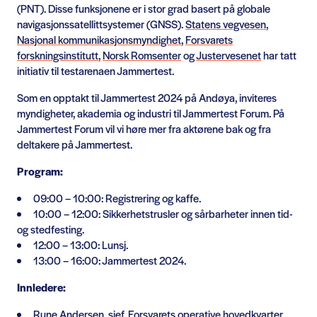
(PNT). Disse funksjonene er i stor grad basert på globale
navigasjonssatellittsystemer (GNSS).
Statens vegvesen
,
Nasjonal kommunikasjonsmyndighet
,
Forsvarets
forskningsinstitutt
,
Norsk Romsenter
og
Justervesenet
har tatt
initiativ til testarenaen Jammertest.
Som en opptakt til Jammertest 2024 på Andøya, inviteres
myndigheter, akademia og industri til Jammertest Forum. På
Jammertest Forum vil vi høre mer fra aktørene bak og fra
deltakere på Jammertest.
Program:
09:00 – 10:00: Registrering og kaffe.
10:00 – 12:00: Sikkerhetstrusler og sårbarheter innen tid-
og stedfesting.
12:00 – 13:00: Lunsj.
13:00 – 16:00: Jammertest 2024.
Innledere:
Rune Andersen, sjef, Forsvarets operative hovedkvarter.