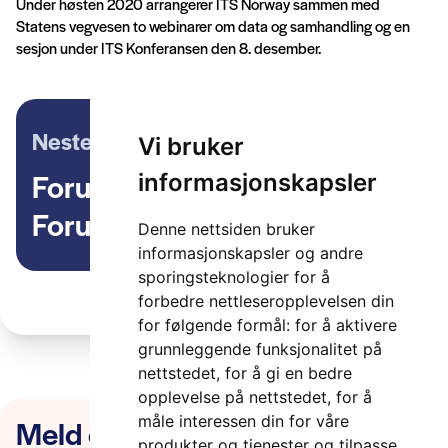
Under høsten 2020 arrangerer ITS Norway sammen med
Statens vegvesen to webinarer om data og samhandling og en
sesjon under ITS Konferansen den 8. desember.
Neste artikkel
Vi bruker
Forus PRT er nå Mobility
informasjonskapsler
Forus
Denne nettsiden bruker
informasjonskapsler og andre
sporingsteknologier for å
forbedre nettleseropplevelsen din
for følgende formål:
for å aktivere
grunnleggende funksjonalitet på
nettstedet
,
for å gi en bedre
opplevelse på nettstedet
,
for å
Meld deg på nyhetsbrevet
måle interessen din for våre
produkter og tjenester og tilpasse