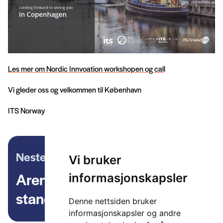
Les mer om Nordic Innvoation workshopen og cal
l
Vi gleder oss og velkommen til København
ITS Norway
Neste artikkel
Vi bruker
Arendalsuka 2018 –
informasjonskapsler
standardisering i fokus
Denne nettsiden bruker
informasjonskapsler og andre