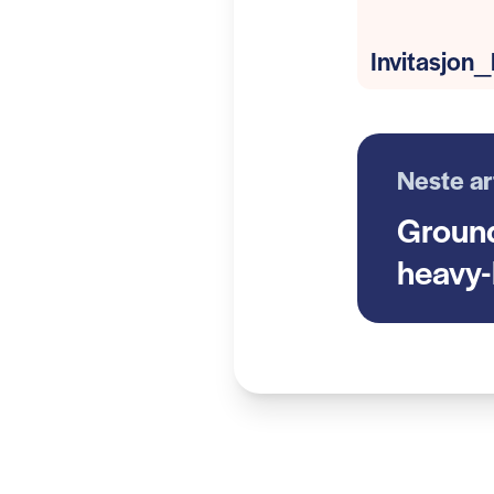
Invitasjon
Neste ar
Ground
heavy-