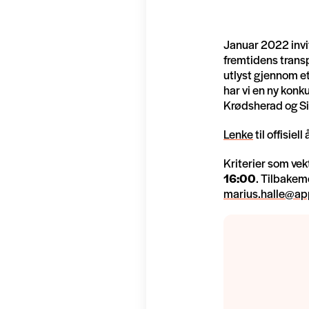
Januar 2022 invi
fremtidens transp
utlyst gjennom e
har vi en ny kon
Krødsherad og Si
Lenke
til offisie
Kriterier som ve
16:00
. Tilbakem
marius.halle@ap