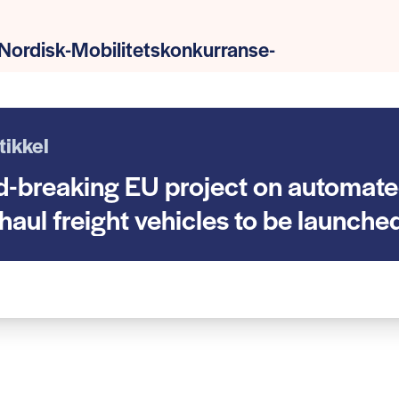
_Nordisk-Mobilitetskonkurranse-
tikkel
-breaking EU project on automat
haul freight vehicles to be launche