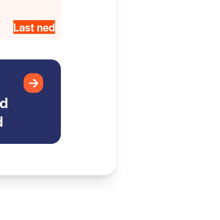
Last ned
ed
d