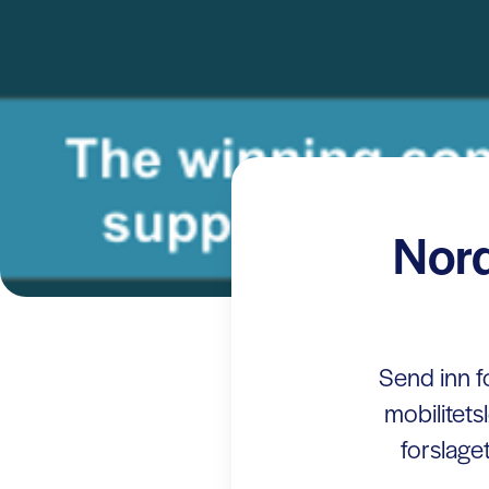
Nord
Send inn fo
mobilitet
forslage