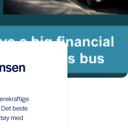
ansen
bærekraftige
 Det beste
retøy med