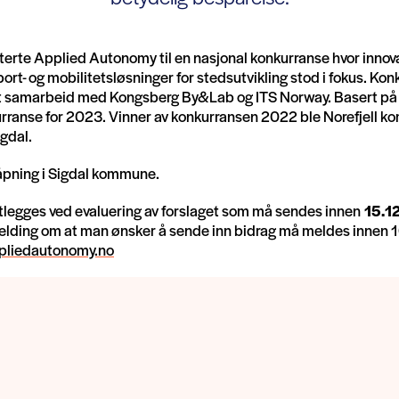
terte Applied Autonomy til en nasjonal konkurranse hvor innov
ort- og mobilitetsløsninger for stedsutvikling stod i fokus. Ko
t samarbeid med Kongsberg By&Lab og ITS Norway. Basert på 
kurranse for 2023. Vinner av konkurransen 2022 ble Norefjell
gdal.
ll åpning i Sigdal kommune.
ktlegges ved evaluering av forslaget som må sendes innen
15.12
elding om at man ønsker å sende inn bidrag må meldes innen 10
pliedautonomy.no