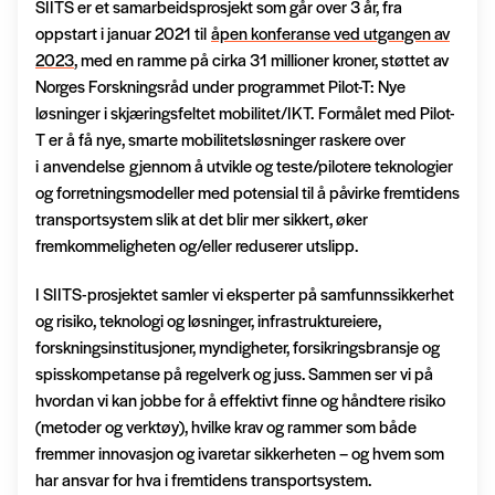
SIITS er et samarbeidsprosjekt som går over 3 år, fra
oppstart i januar 2021 til
åpen konferanse ved utgangen av
2023
, med en ramme på cirka 31 millioner kroner, støttet av
Norges Forskningsråd under programmet Pilot-T: Nye
løsninger i skjæringsfeltet mobilitet/IKT. Formålet med Pilot-
T er å få nye, smarte mobilitetsløsninger raskere over
i anvendelse gjennom å utvikle og teste/pilotere teknologier
og forretningsmodeller med potensial til å påvirke fremtidens
transportsystem slik at det blir mer sikkert, øker
fremkommeligheten og/eller reduserer utslipp.
I SIITS-prosjektet samler vi eksperter på samfunnssikkerhet
og risiko, teknologi og løsninger, infrastruktureiere,
forskningsinstitusjoner, myndigheter, forsikringsbransje og
spisskompetanse på regelverk og juss. Sammen ser vi på
hvordan vi kan jobbe for å effektivt finne og håndtere risiko
(metoder og verktøy), hvilke krav og rammer som både
fremmer innovasjon og ivaretar sikkerheten – og hvem som
har ansvar for hva i fremtidens transportsystem.