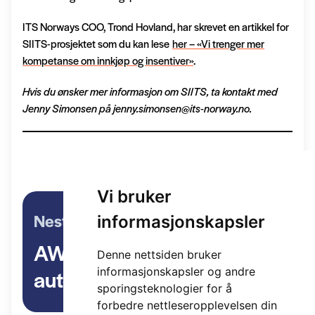
ITS Norways COO, Trond Hovland, har skrevet en artikkel for
SIITS-prosjektet som du kan lese
her – «Vi trenger mer
kompetanse om innkjøp og insentiver»
.
Hvis du ønsker mer informasjon om SIITS, ta kontakt med
Jenny Simonsen på jenny.simonsen@its-norway.no.
Her finner du SIITSs hjemmeside
Vi bruker
Neste artikkel
informasjonskapsler
AWARD – Skalering av
Denne nettsiden bruker
autonom logistikk
informasjonskapsler og andre
sporingsteknologier for å
forbedre nettleseropplevelsen din