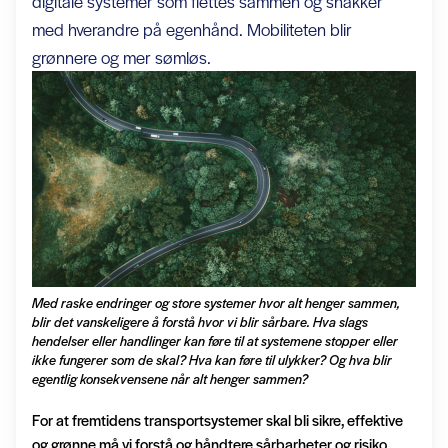
digitale systemer som flettes sammen og snakker
med hverandre på egenhånd. Mobiliteten blir
grønnere og mer sømløs.
Med raske endringer og store systemer hvor alt henger sammen,
blir det vanskeligere å forstå hvor vi blir sårbare. Hva slags
hendelser eller handlinger kan føre til at systemene stopper eller
ikke fungerer som de skal? Hva kan føre til ulykker? Og hva blir
egentlig konsekvensene når alt henger sammen?
For at fremtidens transportsystemer skal bli sikre, effektive
og grønne må vi forstå og håndtere sårbarheter og risiko,