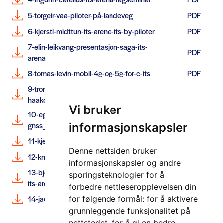
5-torgeir-vaa-piloter-på-landeveg
PDF
6-kjersti-midttun-its-arene-its-by-piloter
PDF
7-elin-leikvang-presentasjon-saga-its-
PDF
arena
8-tomas-levin-mobil-4g-og-5g-for-c-its
PDF
9-trond-arve-
PDF
haakonsen_its_arena_haakonsen
Vi bruker
10-egil-aasheim-
PDF
gnss_vegprising_its_fagseminar
informasjonskapsler
11-kjersti-boag-leiren-its-rammeverk
PDF
Denne nettsiden bruker
12-knut-evensen-its-arena-evensen
PDF
informasjonskapsler og andre
13-bjor-grønnevet-innovative-anskaffelser-
sporingsteknologier for å
PDF
its-arena
forbedre nettleseropplevelsen din
14-jacob-trondsen-its-arena-fagseminar
PDF
for følgende formål:
for å aktivere
grunnleggende funksjonalitet på
nettstedet
,
for å gi en bedre