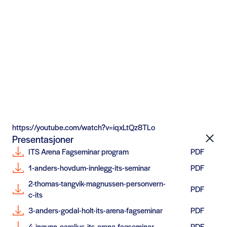
https://youtube.com/watch?v=iqxLtQz8TLo
Presentasjoner
ITS Arena Fagseminar program
PDF
1-anders-hovdum-innlegg-its-seminar
PDF
2-thomas-tangvik-magnussen-personvern-
PDF
c-its
3-anders-godal-holt-its-arena-fagseminar
PDF
4-ingunn-carelius-its-arena-fagseminar
PDF