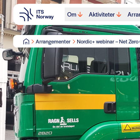
Om
Aktiviteter
Arra
Arrangementer
Nordic+ webinar – Net Zero 