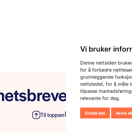
Vi bruker info
Denne nettsiden bruker
for å forbedre nettlese
grunnleggende funksjon
nettstedet
,
for å måle 
etsbrevet vårt
tilpasse markedsføring
relevante for deg
.
Godta alle
Avvis al
Til toppen
Personvern