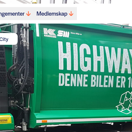
ngementer
Medlemskap
City