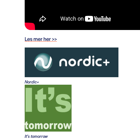
Le
s mer her >>
Nordic+
It’s tomorrow