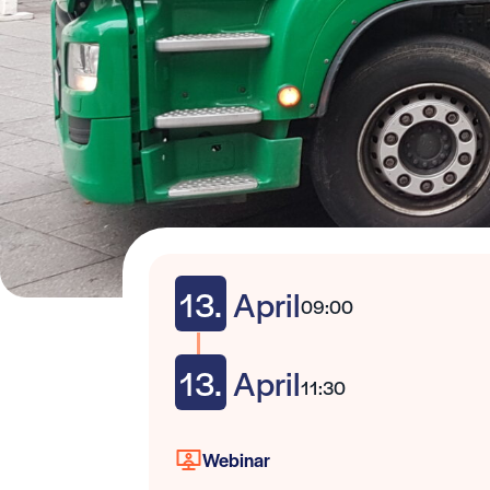
13.
April
09:00
13.
April
11:30
Webinar