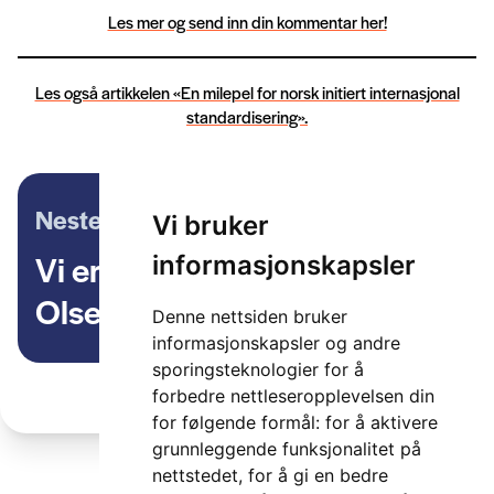
Les mer og send inn din kommentar her!
Les også artikkelen «En milepel for norsk initiert internasjonal
standardisering».
Neste artikkel
Vi bruker
Vi er ITS Norway – Øystein
informasjonskapsler
Olsen
Denne nettsiden bruker
informasjonskapsler og andre
sporingsteknologier for å
forbedre nettleseropplevelsen din
for følgende formål:
for å aktivere
grunnleggende funksjonalitet på
nettstedet
,
for å gi en bedre