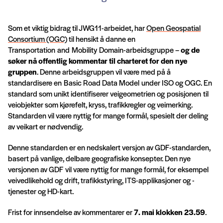
Som et viktig bidrag til JWG11-arbeidet, har
Open Geospatial
Consortium (OGC)
til hensikt å danne en
Transportation and Mobility Domain-arbeidsgruppe –
og
de
søker nå offentlig kommentar til charteret for den nye
gruppen
. Denne arbeidsgruppen vil være med på å
standardisere en Basic Road Data Model under ISO og OGC. En
standard som unikt identifiserer veigeometrien og posisjonen til
veiobjekter som kjørefelt, kryss, trafikkregler og veimerking.
Standarden vil være nyttig for mange formål, spesielt der deling
av veikart er nødvendig.
Denne standarden er en nedskalert versjon av GDF-standarden,
basert på vanlige, delbare geografiske konsepter. Den nye
versjonen av GDF vil være nyttig for mange formål, for eksempel
veivedlikehold og drift, trafikkstyring, ITS-applikasjoner og -
tjenester og HD-kart.
Frist for innsendelse av kommentarer er
7. mai klokken 23.59
.