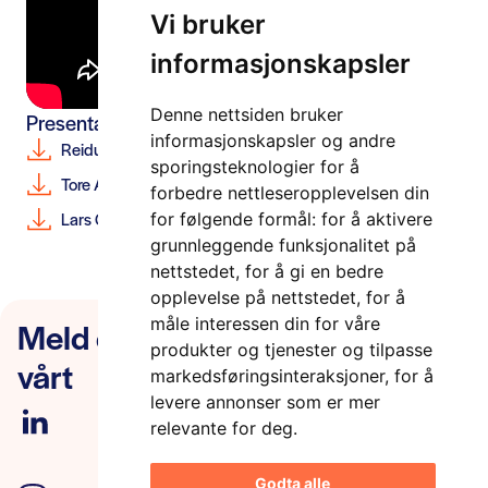
Vi bruker
informasjonskapsler
Denne nettsiden bruker
Presentasjoner
informasjonskapsler og andre
Reidun Kittelsrud, Kartverket
PDF
sporingsteknologier for å
Tore Abelvik, Kartverket
PDF
forbedre nettleseropplevelsen din
Lars Gunnar Lundestad, Ruter
PDF
for følgende formål:
for å aktivere
grunnleggende funksjonalitet på
nettstedet
,
for å gi en bedre
opplevelse på nettstedet
,
for å
Meld deg på nyhetsbrevet
måle interessen din for våre
produkter og tjenester og tilpasse
vårt
markedsføringsinteraksjoner
,
for å
levere annonser som er mer
relevante for deg
.
Godta alle