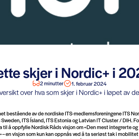
tte skjer i Nordic+ i 2
2 minutter
1. februar 2024
oversikt over hva som skjer i Nordic+ i løpet av de
het bestående av de nordiske ITS-medlemsforeningene ITS Nor
Sweden, ITS Ísland, ITS Estonia og Latvian IT Cluster / DIH. Fo
a til å oppfylle Nordisk Råds visjon om «Den mest integrerte o
» – en visjon som kun kan oppnås ved å ta seriøst tak i mobilitet