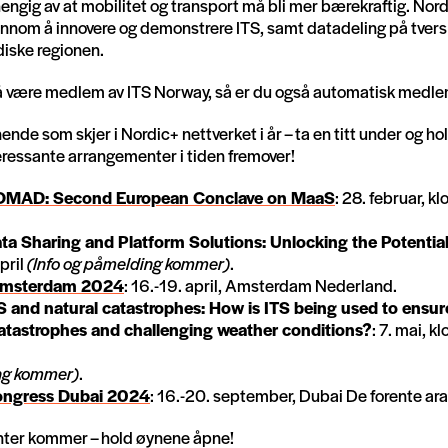
engig av at mobilitet og transport må bli mer bærekraftig. Nordic
ennom å innovere og demonstrere ITS, samt datadeling på tver
diske regionen.
 å være medlem av ITS Norway, så er du også automatisk medl
nde som skjer i Nordic+ nettverket i år – ta en titt under og h
teressante arrangementer i tiden fremover!
OMAD: Second European Conclave on MaaS
: 28. februar, k
ta Sharing and Platform Solutions: Unlocking the Potentia
pril
(Info og påmelding kommer)
.
c Amsterdam 2024
: 16.-19. april, Amsterdam Nederland.
S and natural catastrophes: How is ITS being used to ensur
catastrophes and challenging weather conditions?
: 7. mai, k
ing kommer)
.
ongress Dubai 2024
: 16.-20. september, Dubai De forente ara
nter kommer – hold øynene åpne!