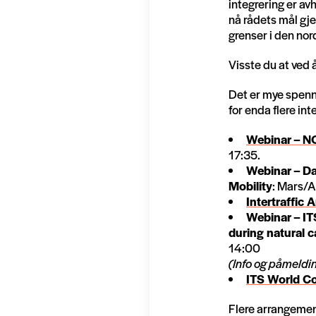
integrering er avh
nå rådets mål gj
grenser i den nor
Visste du at ved
Det er mye spenne
for enda flere in
Webinar – N
17:35.
Webinar – Da
Mobility
: Mars/A
Intertraffi
Webinar – IT
during natural 
14:00
(Info og påmeld
ITS World C
Flere arrangeme