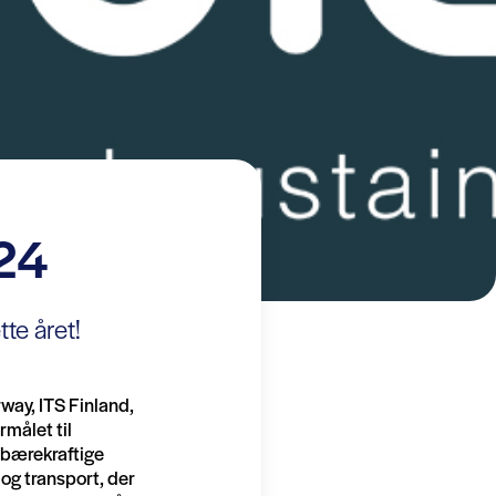
024
tte året!
way, ITS Finland,
rmålet til
g bærekraftige
 og transport, der