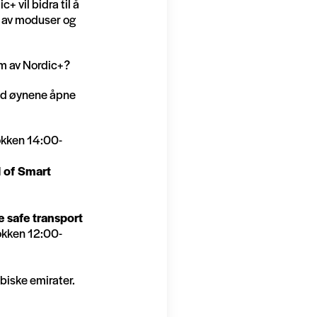
+ vil bidra til å
s av moduser og
em av Nordic+?
old øynene åpne
lokken 14:00-
l of Smart
e safe transport
lokken 12:00-
biske emirater.